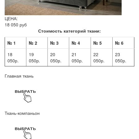
ЦЕНА:
18 050 руб
Стоимость категорий ткани:
№ 1
№ 2
№ 3
№ 4
№ 5
№ 6
18
19
20
21
22
23
050р.
050р.
050р.
050р.
050р.
050р.
Главная ткань
Ткань-компаньон