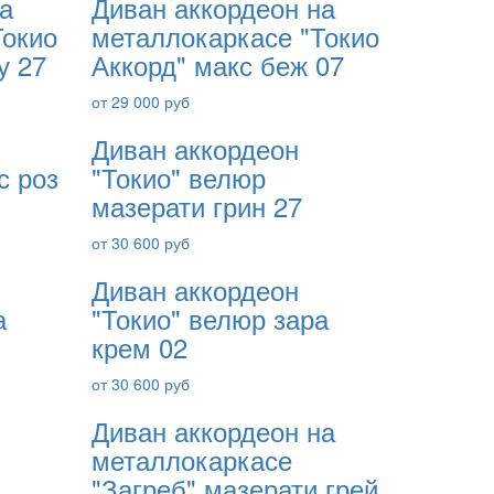
а
Диван аккордеон на
Токио
металлокаркасе "Токио
у 27
Аккорд" макс беж 07
от 29 000 руб
Диван аккордеон
с роз
"Токио" велюр
мазерати грин 27
от 30 600 руб
Диван аккордеон
а
"Токио" велюр зара
крем 02
от 30 600 руб
Диван аккордеон на
металлокаркасе
"Загреб" мазерати грей