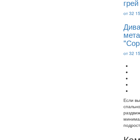
грей
от 32 1
Дива
мета
"Сор
от 32 1
Если вы
спально
раздвиж
минимал
подрост
Ком