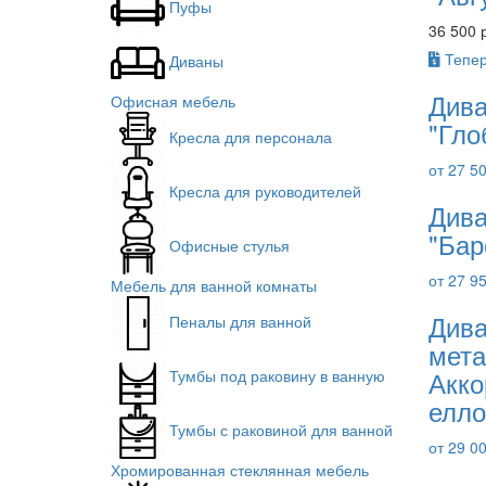
Пуфы
36 500 
Тепер
Диваны
Дива
Офисная мебель
"Гло
Кресла для персонала
от 27 5
Кресла для руководителей
Дива
"Бар
Офисные стулья
от 27 9
Мебель для ванной комнаты
Дива
Пеналы для ванной
мета
Акко
Тумбы под раковину в ванную
елло
Тумбы с раковиной для ванной
от 29 0
Хромированная стеклянная мебель