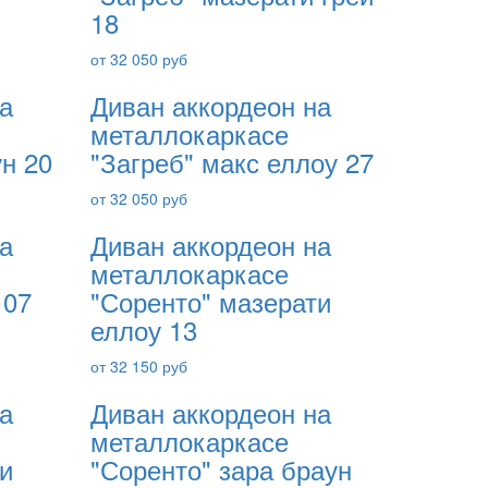
18
от 32 050 руб
а
Диван аккордеон на
металлокаркасе
ун 20
"Загреб" макс еллоу 27
от 32 050 руб
а
Диван аккордеон на
металлокаркасе
 07
"Соренто" мазерати
еллоу 13
от 32 150 руб
а
Диван аккордеон на
металлокаркасе
и
"Соренто" зара браун