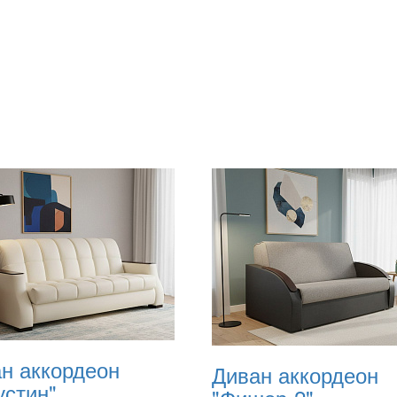
н аккордеон
Диван аккордеон
устин"