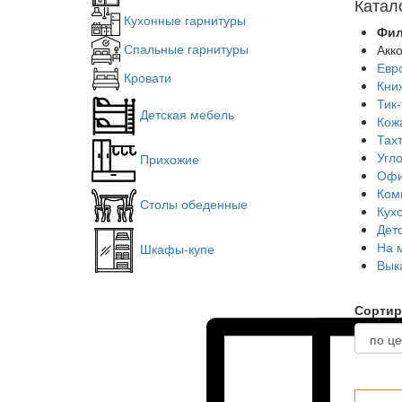
Катал
Кухонные гарнитуры
Фил
Спальные гарнитуры
Акк
Евр
Кровати
Кни
Тик-
Детская мебель
Кож
Тах
Угл
Прихожие
Офи
Ком
Столы обеденные
Кух
Дет
На 
Шкафы-купе
Вык
Сортир