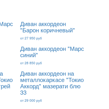
"Марс
Диван аккордеон
"Барон коричневый"
от 27 950 руб
Диван аккордеон "Марс
синий"
от 28 850 руб
а
Диван аккордеон на
Токио
металлокаркасе "Токио
грей
Аккорд" мазерати блю
33
от 29 000 руб