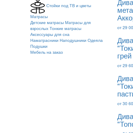
Дива
Стойки под ТВ и цветы
мета
Акко
Матрасы
Детские матрасы
Матрасы для
от 29 0
взрослых
Тонкие матрасы
Аксессуары для сна
Дива
Наматрасники
Наподушники
Одеяла
"Ток
Подушки
Мебель на заказ
грей
от 29 6
Дива
"Ток
паст
от 30 6
Дива
"Топ