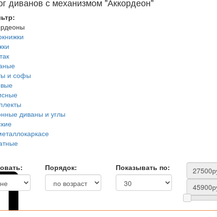
ог диванов с механизмом "Аккордеон"
ьтр:
ордеоны
окнижки
жки
так
аные
ты и софы
овые
сные
плекты
онные диваны и углы
ские
металлокаркасе
атные
овать:
Порядок:
Показывать по: