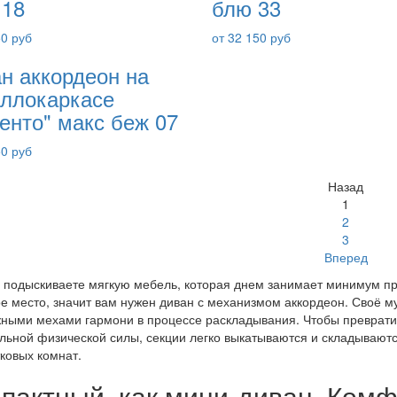
 18
блю 33
50 руб
от 32 150 руб
н аккордеон на
ллокаркасе
енто" макс беж 07
50 руб
Назад
1
2
3
Вперед
 подыскиваете мягкую мебель, которая днем занимает минимум пр
е место, значит вам нужен диван с механизмом аккордеон. Своё му
ными мехами гармони в процессе раскладывания. Чтобы превратить
ьной физической силы, секции легко выкатываются и складываются
ковых комнат.
пактный, как мини-диван. Комф