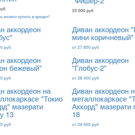
"Фишер-2"
руб
33 000 руб
ь можно купить в кредит!
н аккордеон
Диван аккордеон 
бус"
мини коричневый"
00 руб
от 27 850 руб
н аккордеон
Диван аккордеон
он бежевый"
"Глобус-2"
50 руб
от 28 400 руб
н аккордеон на
Диван аккордеон н
ллокаркасе "Токио
металлокаркасе "
рд" мазерати
Аккорд" мазерати 
у 13
18
00 руб
от 29 000 руб