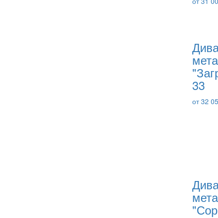
от 31 0
Дива
мета
"Заг
33
от 32 0
Дива
мета
"Сор