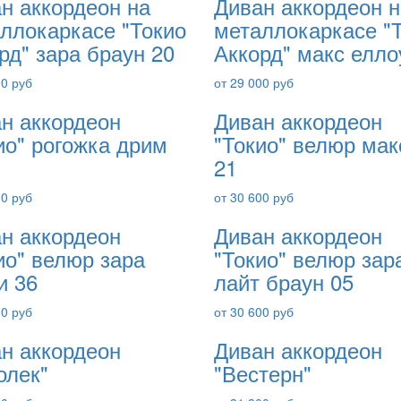
н аккордеон на
Диван аккордеон н
ллокаркасе "Токио
металлокаркасе "
рд" зара браун 20
Аккорд" макс елло
00 руб
от 29 000 руб
н аккордеон
Диван аккордеон
ио" рогожка дрим
"Токио" велюр мак
21
00 руб
от 30 600 руб
н аккордеон
Диван аккордеон
ио" велюр зара
"Токио" велюр зар
и 36
лайт браун 05
00 руб
от 30 600 руб
н аккордеон
Диван аккордеон
олек"
"Вестерн"