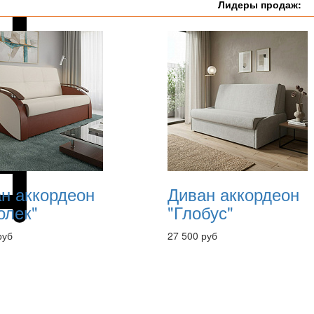
Лидеры продаж:
н аккордеон
Диван аккордеон
олек"
"Глобус"
руб
27 500 руб