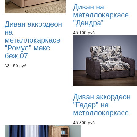
Диван на
металлокаркасе
"Дендра"
Диван аккордеон
на
45 100 руб
металлокаркасе
"Ромул" макс
беж 07
33 150 руб
Диван аккордеон
"Гадар" на
металлокаркасе
45 800 руб