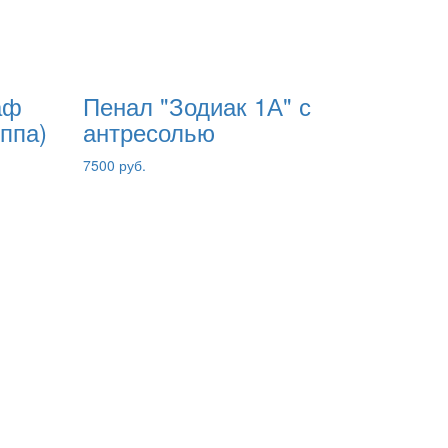
аф
Пенал "Зодиак 1А" с
уппа)
антресолью
7500 руб.