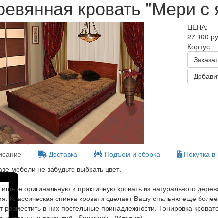
ревянная кровать "Мери с
ЦЕНА:
27 100 р
Корпус
Заказат
Добавит
сание
Доставка
Подъем и сборка
Покупка в 
азе мебели не забудьте выбрать цвет.
 ищете оригинальную и практичную кровать из натурального дерев
я. Классическая спинка кровати сделает Вашу спальню еще более
т разместить в них постельные принадлежности. Тонировка кроват
ачественных покрытий «Sayerlack» (Италия).