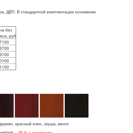
а, ДВП. В стандартной комплектации основание
на без
аса, руб
7100
8700
9100
0100
1100
дерево, красный клен, груша, венге
ayerlack
+ 20 % к стоимости