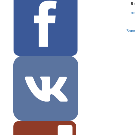
8 
m
Зака