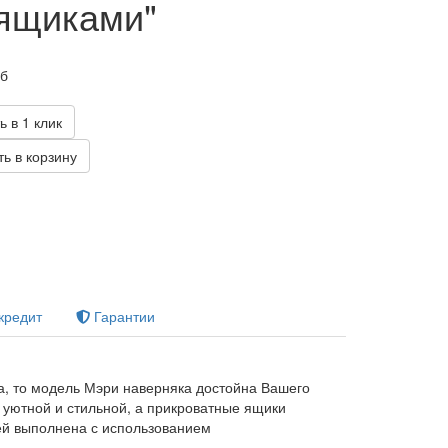
 ящиками"
уб
ь в 1 клик
ь в корзину
кредит
Гарантии
а, то модель Мэри наверняка достойна Вашего
 уютной и стильной, а прикроватные ящики
ей выполнена с использованием