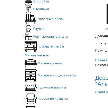
ТВ стойки
Стеллажи
Навесные полки
Стулья
ч
Дополн
Компьютерные столы
у
Комоды и тумбы
Покупа
Мягкая мебель
Назад в
Мягкие кровати
Возможн
Мягкие комоды и тумбы
Дере
"Аль
Кухонные диваны
27400 р
Кресла для отдыха