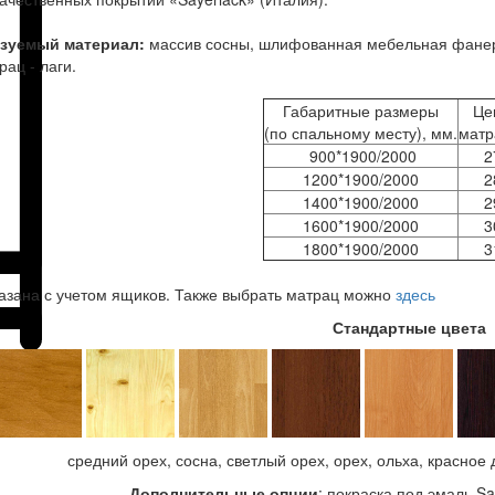
зуемый материал:
массив сосны, шлифованная мебельная фанер
рац - лаги.
Габаритные размеры
Це
(по спальному месту), мм.
матр
900*1900/2000
2
1200*1900/2000
2
1400*1900/2000
2
1600*1900/2000
3
1800*1900/2000
3
азана с учетом ящиков. Также выбрать матрац можно
здесь
Стандартные цвета
средний орех, сосна, светлый орех, орех, ольха, красное 
Дополнительные опции
: покраска под эмаль S